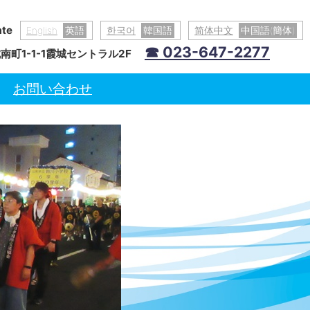
ate
English
英語
한국어
韓国語
简体中文
中国語(簡体)
☎ 023-647-2277
町1-1-1霞城セントラル2F
お問い合わせ