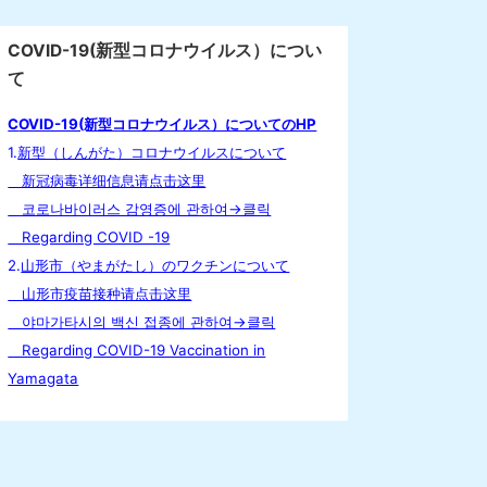
COVID-19(新型コロナウイルス）につい
て
C
OVID-19(新型コロナウイルス）についてのHP
1.
新型（しんがた）コロナウイルスについて
新冠病毒详细信息请点击这里
코로나바이러스 감영증에 관하여→클릭
Regarding COVID -19
2.
山形市（やまがたし）のワクチンについて
山形市疫苗接种请点击这里
야마가타시의 백신 접종에 관하여→클릭
Regarding COVID-19 Vaccination in
Yamagata