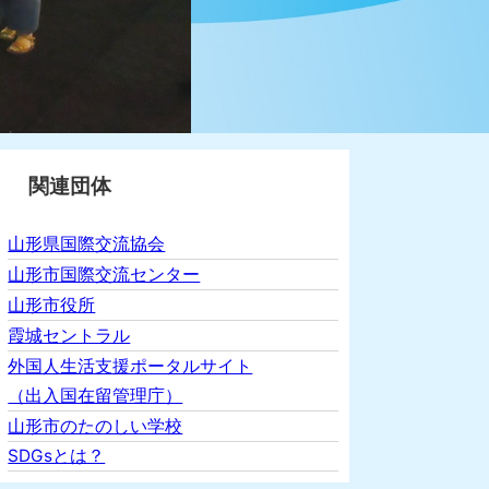
関連団体
山形県国際交流協会
山形市国際交流センター
山形市役所
霞城セントラル
外国人生活支援ポータルサイト
（出入国在留管理庁）
山形市のたのしい学校
SDGsとは？