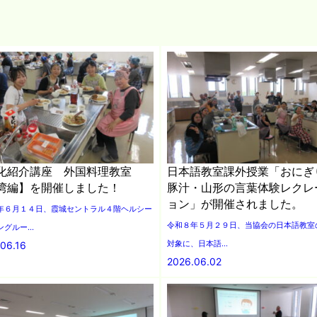
化紹介講座 外国料理教室
日本語教室課外授業「おにぎ
湾編】を開催しました！
豚汁・山形の言葉体験レクレ
ョン」が開催されました。
年６月１４日、霞城セントラル４階ヘルシー
令和８年５月２９日、当協会の日本語教室
グルー...
対象に、日本語...
06.16
2026.06.02