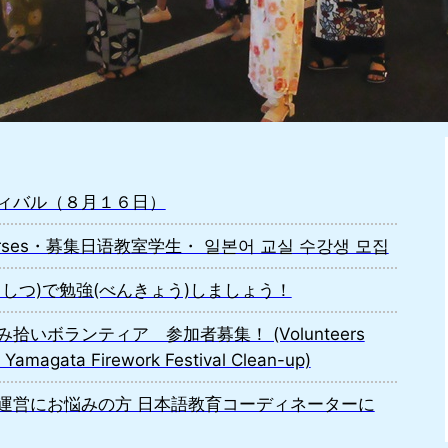
ィバル（８月１６日）
se Courses・募集日语教室学生・ 일본어 교실 수강생 모집
しつ)で勉強(べんきょう)しましょう！
いボランティア 参加者募集！ (Volunteers
 Yamagata Firework Festival Clean-up)
運営にお悩みの方 日本語教育コーディネーターに