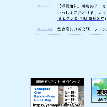
【満員御礼、募集終了しました！
2026.7.5
いっしょにおどりましょう！(Han
(하나가사마츠리 퍼레이드)
飲食店むけ英会話・フラン
2023.3.4