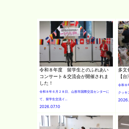
令和８年度 留学生とのふれあい
多文
コンサート＆交流会が開催されま
【台
した！
令和８
令和８年６月２８日、山形市国際交流センターに
クッキン
て、留学生交流イ...
2026.
2026.07.10