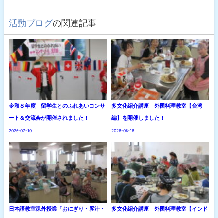
活動ブログ
の関連記事
令和８年度 留学生とのふれあいコンサ
多文化紹介講座 外国料理教室【台湾
ート＆交流会が開催されました！
編】を開催しました！
2026-07-10
2026-06-16
日本語教室課外授業「おにぎり・豚汁・
多文化紹介講座 外国料理教室【インド